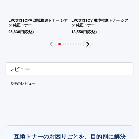
LPC3T31CPV 環境推進トナー シア
LPC3T31CV 環境推進トナー シア
L
ン 純正トナー
ン 純正トナー
ッ
26,638
円
(税込)
18,558
円
(税込)
19
レビュー
0
件のレビュー
互換トナーのお困りごとを、目的別に解決