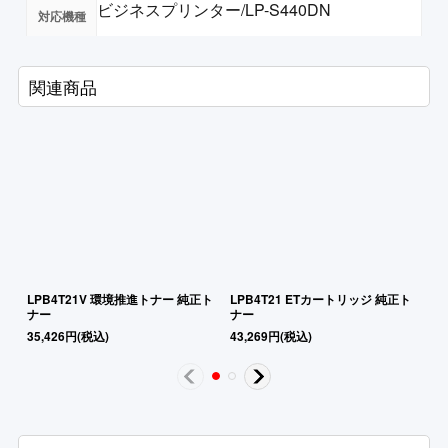
ビジネスプリンター/LP-S440DN
関連商品
LPB4T21V 環境推進トナー 純正ト
LPB4T21 ETカートリッジ 純正ト
L
ナー
ナー
ラ
35,426
円
(税込)
43,269
円
(税込)
9,