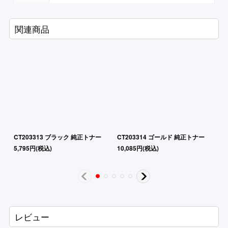
関連商品
CT203313 ブラック 純正トナー
CT203314 ゴールド 純正トナー
C
5,795
円
(税込)
10,085
円
(税込)
10
レビュー