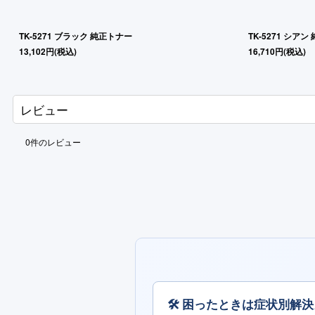
TK-5271 ブラック 純正トナー
TK-5271 シア
13,102
円
(税込)
16,710
円
(税込)
レビュー
0
件のレビュー
🛠 困ったときは症状別解