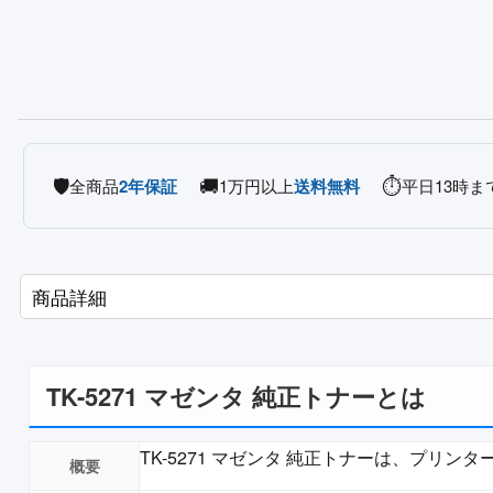
🛡️
🚚
⏱️
全商品
2年保証
1万円以上
送料無料
平日13時ま
商品詳細
TK-5271 マゼンタ 純正トナーとは
TK-5271 マゼンタ 純正トナーは、プ