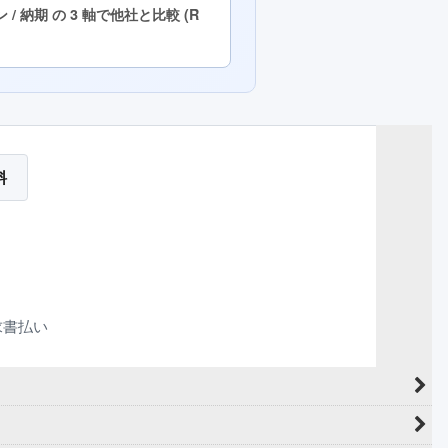
 / 納期 の 3 軸で他社と比較 (R
料
求書払い